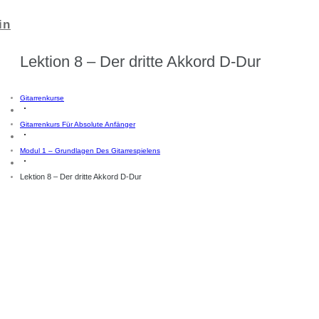
in
Lektion 8 – Der dritte Akkord D-Dur
Gitarrenkurse
Gitarrenkurs Für Absolute Anfänger
Modul 1 – Grundlagen Des Gitarrespielens
Lektion 8 – Der dritte Akkord D-Dur